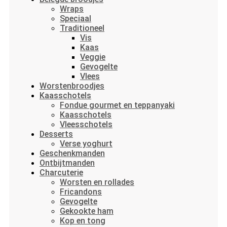
Wraps
Speciaal
Traditioneel
Vis
Kaas
Veggie
Gevogelte
Vlees
Worstenbroodjes
Kaasschotels
Fondue gourmet en teppanyaki
Kaasschotels
Vleesschotels
Desserts
Verse yoghurt
Geschenkmanden
Ontbijtmanden
Charcuterie
Worsten en rollades
Fricandons
Gevogelte
Gekookte ham
Kop en tong