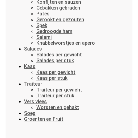
Konfijten en sauzen
Gebakken gebraden
Patés
Gerookt en gezouten
Spek
Gedroogde ham
Salami
Knabbelworstjes en apero
Salades
Salades per gewicht
Salades per stuk
Kaas
Kaas per gewicht
Kaas per stuk
Traiteur
Traiteur per gewicht
Traiteur per stuk
Vers vlees
Worsten en gehakt
Soep
Groenten en Fruit