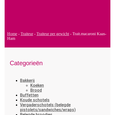
Home
-
Traiteur
-
Traiteur per gewicht
-
Trait.macaroni Kaas-
Ham
Categorieën
Bakkerij
Koeken
Brood
Buffetten
Koude schotels
Vergaderschotels (belegde
pistolets/sandwiches/wraps)
Belegde broodjes