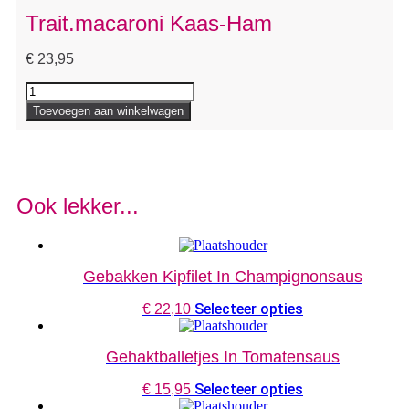
Trait.macaroni Kaas-Ham
€
23,95
Trait.macaroni
Kaas-
Toevoegen aan winkelwagen
Ham
aantal
Ook lekker...
Gebakken Kipfilet In Champignonsaus
Selecteer opties
€
22,10
Gehaktballetjes In Tomatensaus
Selecteer opties
€
15,95