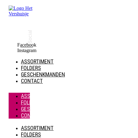
Spring
naar
de
inhoud
Social
Facebook
Instagram
ASSORTIMENT
FOLDERS
GESCHENKMANDEN
CONTACT
ASSORTIMENT
FOLDERS
GESCHENKMANDEN
CONTACT
ASSORTIMENT
FOLDERS